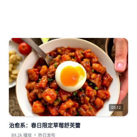
05:12
治愈系：春日限定草莓舒芙蕾
89.2k 播放
•
昨日发布