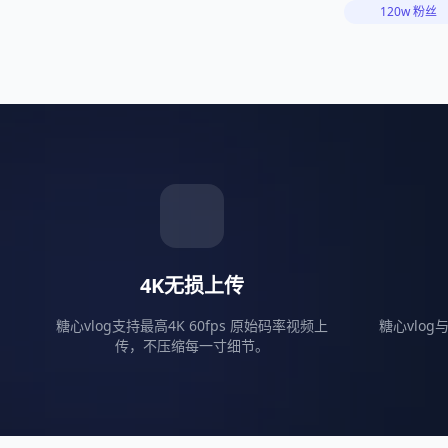
120w 粉丝
4K无损上传
糖心vlog支持最高4K 60fps 原始码率视频上
糖心vlo
传，不压缩每一寸细节。