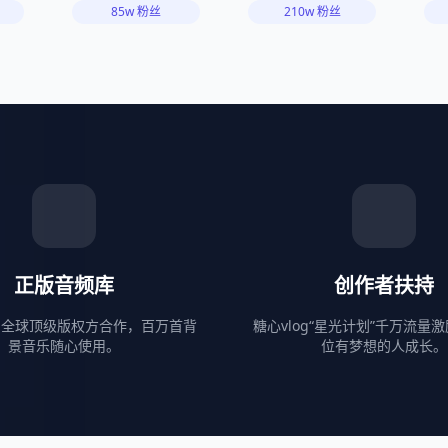
85w 粉丝
210w 粉丝
正版音频库
创作者扶持
g与全球顶级版权方合作，百万首背
糖心vlog“星光计划”千万流量
景音乐随心使用。
位有梦想的人成长。