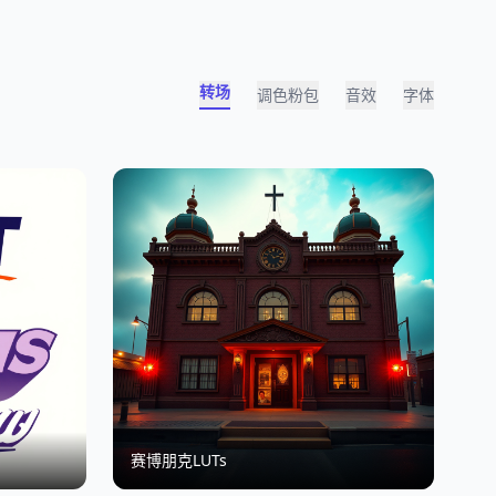
转场
调色粉包
音效
字体
赛博朋克LUTs