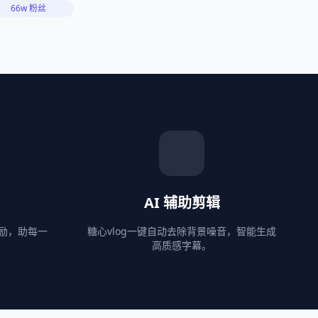
66w 粉丝
AI 辅助剪辑
激励，助每一
糖心vlog一键自动去除背景噪音，智能生成
高质感字幕。